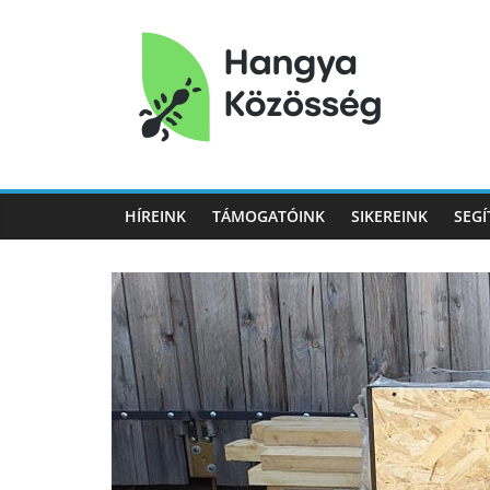
Hangya
Közösség
HÍREINK
TÁMOGATÓINK
SIKEREINK
SEGÍ
Hangya
Közösség