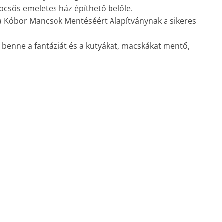
lépcsős emeletes ház építhető belőle.
a Kóbor Mancsok Mentéséért Alapítványnak a sikeres
 benne a fantáziát és a kutyákat, macskákat mentő,