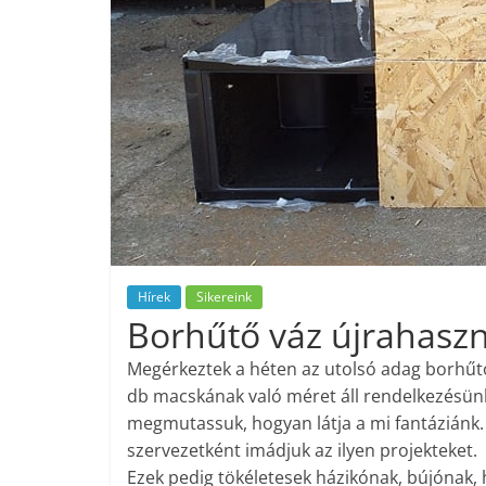
Hírek
Sikereink
Borhűtő váz újrahaszn
Megérkeztek a héten az utolsó adag borhűtő
db macskának való méret áll rendelkezésünk
megmutassuk, hogyan látja a mi fantáziánk
szervezetként imádjuk az ilyen projekteket.
Ezek pedig tökéletesek házikónak, bújónak,