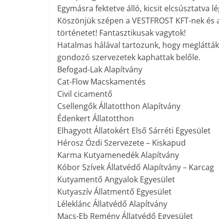
Egymásra fektetve álló, kicsit elcsúsztatva 
Köszönjük szépen a VESTFROST KFT-nek és 
történetet! Fantasztikusak vagytok!
Hatalmas hálával tartozunk, hogy meglátták
gondozó szervezetek kaphattak belőle.
Befogad-Lak Alapítvány
Cat-Flow Macskamentés
Civil cicamentő
Csellengők Állatotthon Alapítvány
Édenkert Állatotthon
Elhagyott Állatokért Első Sárréti Egyesület
Hérosz Ózdi Szervezete – Kiskapud
Karma Kutyamenedék Alapítvány
Kóbor Szívek Állatvédő Alapítvány – Karcag
Kutyamentő Angyalok Egyesület
Kutyaszív Állatmentő Egyesület
Léleklánc Állatvédő Alapítvány
Macs-Eb Remény Állatvédő Egyesület