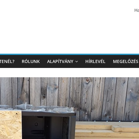
Ha
TENÉL?
RÓLUNK
ALAPÍTVÁNY
HÍRLEVÉL
MEGELŐZÉS