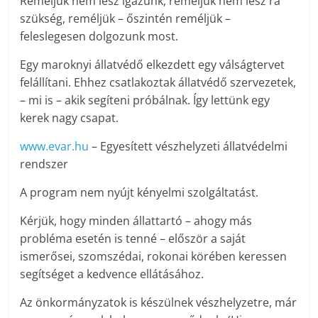
Reméljük nem lesz igazunk, reméljük nem lesz rá
szükség, reméljük – őszintén reméljük –
feleslegesen dolgozunk most.
Egy maroknyi állatvédő elkezdett egy válságtervet
felállítani. Ehhez csatlakoztak állatvédő szervezetek,
– mi is – akik segíteni próbálnak. Így lettünk egy
kerek nagy csapat.
www.evar.hu
– Egyesített vészhelyzeti állatvédelmi
rendszer
A program nem nyújt kényelmi szolgáltatást.
Kérjük, hogy minden állattartó – ahogy más
probléma esetén is tenné – először a saját
ismerősei, szomszédai, rokonai körében keressen
segítséget a kedvence ellátásához.
Az önkormányzatok is készülnek vészhelyzetre, már