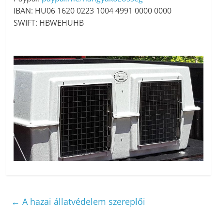
IBAN: HU06 1620 0223 1004 4991 0000 0000
SWIFT: HBWEHUHB
←
A hazai állatvédelem szereplői