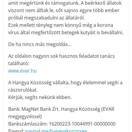
amit megértünk és támogatunk. A beérkező állatok
viszont nem álltak le, sőt sajnos egyre több ember
próbál megszabadulni az állatáról.
Ezek mellett tényleg nem könnyű még a korona
vírus által megfertőzött betegek kutyáit is bevállalni.
De ha nincs más megoldás…
Az oldalon nagyon sok hasznos feladatot tanács
található:
www.evar.hu
A Hangya Közösség vállalta, hogy élelemmel segíti a
rászorulókat.
Kérjük, segíts nekünk ebben.
Bank: MagNet Bank Zrt. Hangya Közösség (EVAR
megjegyzéssel)
Bankszámlaszám: 16200223-10044991-00000000
Paypal:
paypal.me/hangyakozosseg