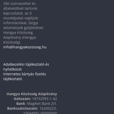
350 szervezettel és
állatvédővel tartunk
kapcsolatot, az ő
munkájukat segítjük:
információval, tárgyi
adományok gyűjtésével.
Hangya Közösség
Alapítvány (Hangya
Közösség)
info@hangyakozosseg.hu
Adatkezelési tájékoztató és
nyilatkozat
Internetes kártyás fizetés
tájékoztató
Hangya Közösség Alapítvány
Adószám:
18732993-1-42
Bank
: MagNet Bank Zrt.
Bankszámlaszám
: 16200223-
10044991-00000000