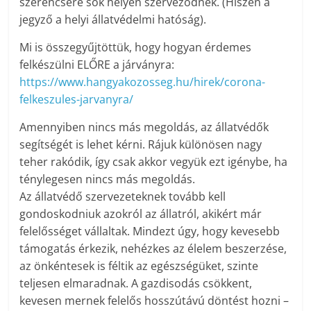
szerencsére sok helyen szerveződnek. (Hiszen a
jegyző a helyi állatvédelmi hatóság).
Mi is összegyűjtöttük, hogy hogyan érdemes
felkészülni ELŐRE a járványra:
https://www.hangyakozosseg.hu/hirek/corona-
felkeszules-jarvanyra/
Amennyiben nincs más megoldás, az állatvédők
segítségét is lehet kérni. Rájuk különösen nagy
teher rakódik, így csak akkor vegyük ezt igénybe, ha
ténylegesen nincs más megoldás.
Az állatvédő szervezeteknek tovább kell
gondoskodniuk azokról az állatról, akikért már
felelősséget vállaltak. Mindezt úgy, hogy kevesebb
támogatás érkezik, nehézkes az élelem beszerzése,
az önkéntesek is féltik az egészségüket, szinte
teljesen elmaradnak. A gazdisodás csökkent,
kevesen mernek felelős hosszútávú döntést hozni –