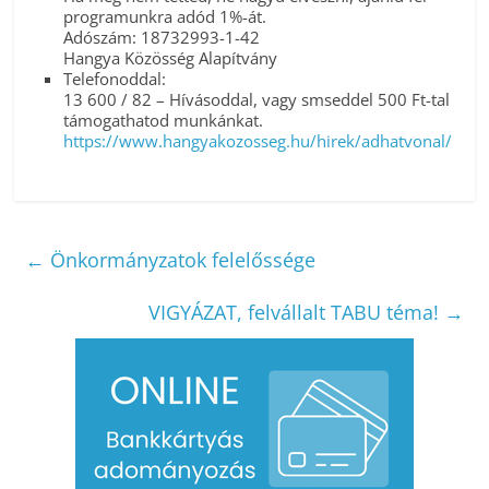
programunkra adód 1%-át.
Adószám: 18732993-1-42
Hangya Közösség Alapítvány
Telefonoddal:
13 600 / 82 – Hívásoddal, vagy smseddel 500 Ft-tal
támogathatod munkánkat.
https://www.hangyakozosseg.hu/hirek/adhatvonal/
←
Önkormányzatok felelőssége
VIGYÁZAT, felvállalt TABU téma!
→