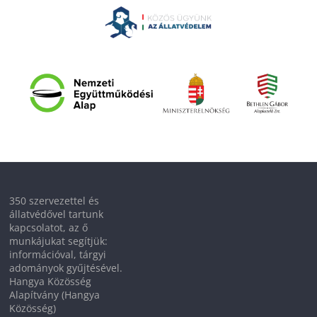
350 szervezettel és
állatvédővel tartunk
kapcsolatot, az ő
munkájukat segítjük:
információval, tárgyi
adományok gyűjtésével.
Hangya Közösség
Alapítvány (Hangya
Közösség)