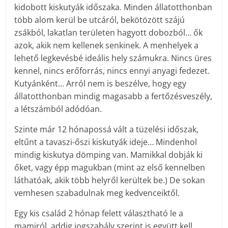
kidobott kiskutyák időszaka. Minden állatotthonban
több alom kerül be utcáról, bekötözött szájú
zsákból, lakatlan területen hagyott dobozból… ők
azok, akik nem kellenek senkinek. A menhelyek a
lehető legkevésbé ideális hely számukra. Nincs üres
kennel, nincs erőforrás, nincs ennyi anyagi fedezet.
Kutyánként… Arról nem is beszélve, hogy egy
állatotthonban mindig magasabb a fertőzésveszély,
a létszámból adódóan.
Szinte már 12 hónapossá vált a tüzelési időszak,
eltűnt a tavaszi-őszi kiskutyák ideje… Mindenhol
mindig kiskutya dömping van. Mamikkal dobják ki
őket, vagy épp magukban (mint az első kennelben
láthatóak, akik több helyről kerültek be.) De sokan
vemhesen szabadulnak meg kedvenceiktől.
Egy kis család 2 hónap felett választható le a
mamiról, addig jogszabály szerint is együtt kell