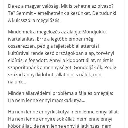
De ez a magyar valóság. Mit is tehetne az olvasó?
Te? Semmit – emelhetnénk a kezünket. De tudunk!
A kulcsszó: a megelőzés.
Mindennek a megelőzés az alapja: Mondjuk ki,
ivartalanítás. Erre a legtöbb ember még
összerezzen, pedig a fejlettebb állattartási
kultúrával rendelkező országokban alap, törvényi
előírás, elfogadott. Annyi a kidobott állat, miért is
szaporítanánk a mennyiséget. Gondolják ők. Pedig
század annyi kidobott állat nincs náluk, mint
nálunk…
Minden állatvédelmi probléma alfája és omegája:
Ha nem lenne ennyi macska/kutya…
Ha nem lenne ennyi kiskutya, nem lenne ennyi állat.
Ha nem lenne ennyire sok állat, nem lenne ennyi
kóbor állat, de nem lenne ennyi állatkínzás, nem