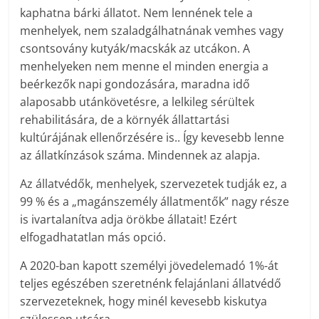
kaphatna bárki állatot. Nem lennének tele a
menhelyek, nem szaladgálhatnának vemhes vagy
csontsovány kutyák/macskák az utcákon. A
menhelyeken nem menne el minden energia a
beérkezők napi gondozására, maradna idő
alaposabb utánkövetésre, a lelkileg sérültek
rehabilitására, de a környék állattartási
kultúrájának ellenőrzésére is.. Így kevesebb lenne
az állatkínzások száma. Mindennek az alapja.
Az állatvédők, menhelyek, szervezetek tudják ez, a
99 % és a „magánszemély állatmentők” nagy része
is ivartalanítva adja örökbe állatait! Ezért
elfogadhatatlan más opció.
A 2020-ban kapott személyi jövedelemadó 1%-át
teljes egészében szeretnénk felajánlani állatvédő
szervezeteknek, hogy minél kevesebb kiskutya
szülessen utcára.