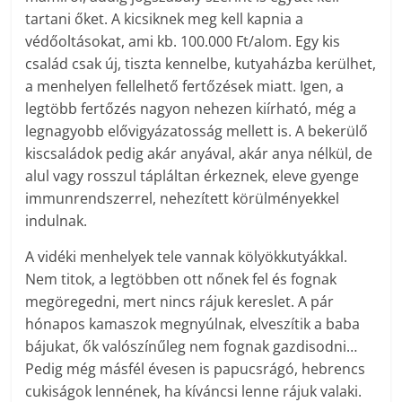
tartani őket. A kicsiknek meg kell kapnia a
védőoltásokat, ami kb. 100.000 Ft/alom. Egy kis
család csak új, tiszta kennelbe, kutyaházba kerülhet,
a menhelyen fellelhető fertőzések miatt. Igen, a
legtöbb fertőzés nagyon nehezen kiírható, még a
legnagyobb elővigyázatosság mellett is. A bekerülő
kiscsaládok pedig akár anyával, akár anya nélkül, de
alul vagy rosszul tápláltan érkeznek, eleve gyenge
immunrendszerrel, nehezített körülményekkel
indulnak.
A vidéki menhelyek tele vannak kölyökkutyákkal.
Nem titok, a legtöbben ott nőnek fel és fognak
megöregedni, mert nincs rájuk kereslet. A pár
hónapos kamaszok megnyúlnak, elveszítik a baba
bájukat, ők valószínűleg nem fognak gazdisodni…
Pedig még másfél évesen is papucsrágó, hebrencs
cukiságok lennének, ha kíváncsi lenne rájuk valaki.