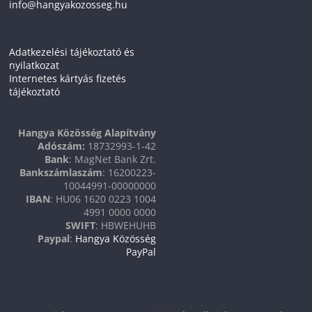
info@hangyakozosseg.hu
Adatkezelési tájékoztató és
nyilatkozat
Internetes kártyás fizetés
tájékoztató
Hangya Közösség Alapítvány
Adószám:
18732993-1-42
Bank
: MagNet Bank Zrt.
Bankszámlaszám
: 16200223-
10044991-00000000
IBAN
: HU06 1620 0223 1004
4991 0000 0000
SWIFT
: HBWEHUHB
Paypal
:
Hangya Közösség
PayPal