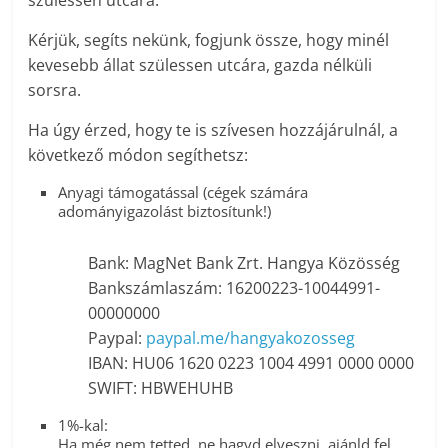
Kérjük, segíts nekünk, fogjunk össze, hogy minél
kevesebb állat szülessen utcára, gazda nélküli
sorsra.
Ha úgy érzed, hogy te is szívesen hozzájárulnál, a
következő módon segíthetsz:
Anyagi támogatással (cégek számára
adományigazolást biztosítunk!)
Bank: MagNet Bank Zrt. Hangya Közösség
Bankszámlaszám: 16200223-10044991-
00000000
Paypal:
paypal.me/hangyakozosseg
IBAN: HU06 1620 0223 1004 4991 0000 0000
SWIFT: HBWEHUHB
1%-kal:
Ha még nem tetted, ne hagyd elveszni, ajánld fel