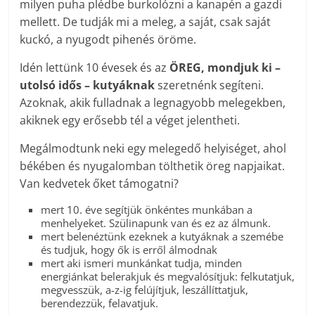
milyen puha plédbe burkolózni a kanapén a gazdi
mellett. De tudják mi a meleg, a saját, csak saját
kuckó, a nyugodt pihenés öröme.
Idén lettünk 10 évesek és az
ÖREG, mondjuk ki –
utolsó idős – kutyáknak
szeretnénk segíteni.
Azoknak, akik fulladnak a legnagyobb melegekben,
akiknek egy erősebb tél a véget jelentheti.
Megálmodtunk neki egy melegedő helyiséget, ahol
békében és nyugalomban tölthetik öreg napjaikat.
Van kedvetek őket támogatni?
mert 10. éve segítjük önkéntes munkában a
menhelyeket. Szülinapunk van és ez az álmunk.
mert belenéztünk ezeknek a kutyáknak a szemébe
és tudjuk, hogy ők is erről álmodnak
mert aki ismeri munkánkat tudja, minden
energiánkat belerakjuk és megvalósítjuk: felkutatjuk,
megvesszük, a-z-ig felújítjuk, leszállíttatjuk,
berendezzük, felavatjuk.