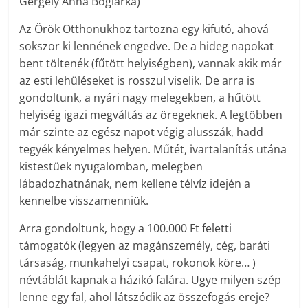
Gergely Anna Boglárka)
Az Örök Otthonukhoz tartozna egy kifutó, ahová
sokszor ki lennének engedve. De a hideg napokat
bent töltenék (fűtött helyiségben), vannak akik már
az esti lehüléseket is rosszul viselik. De arra is
gondoltunk, a nyári nagy melegekben, a hűtött
helyiség igazi megváltás az öregeknek. A legtöbben
már szinte az egész napot végig alusszák, hadd
tegyék kényelmes helyen. Műtét, ivartalanítás utána
kistestűek nyugalomban, melegben
lábadozhatnának, nem kellene télvíz idején a
kennelbe visszamenniük.
Arra gondoltunk, hogy a 100.000 Ft feletti
támogatók (legyen az magánszemély, cég, baráti
társaság, munkahelyi csapat, rokonok köre… )
névtáblát kapnak a házikó falára. Ugye milyen szép
lenne egy fal, ahol látszódik az összefogás ereje?