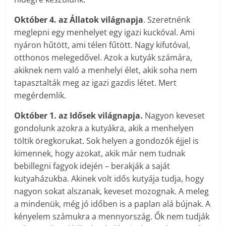
Október 4. az Állatok világnapja
. Szeretnénk
meglepni egy menhelyet egy igazi kuckóval. Ami
nyáron hűtött, ami télen fűtött. Nagy kifutóval,
otthonos melegedővel. Azok a kutyák számára,
akiknek nem való a menhelyi élet, akik soha nem
tapasztalták meg az igazi gazdis létet. Mert
megérdemlik.
Október 1. az Idősek világnapja.
Nagyon keveset
gondolunk azokra a kutyákra, akik a menhelyen
töltik öregkorukat. Sok helyen a gondozók éjjel is
kimennek, hogy azokat, akik már nem tudnak
bebillegni fagyok idején – berakják a saját
kutyaházukba. Akinek volt idős kutyája tudja, hogy
nagyon sokat alszanak, keveset mozognak. A meleg
a mindenük, még jó időben is a paplan alá bújnak. A
kényelem számukra a mennyország. Ők nem tudják