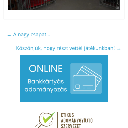
←
A nagy csapat…
Köszönjük, hogy részt vettél játékunkban!
→