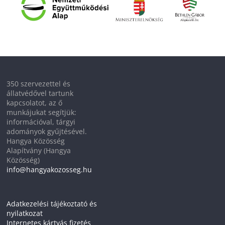
350 szervezettel és
állatvédővel tartunk
kapcsolatot, az ő
munkájukat segítjük:
információval, tárgyi
adományok gyűjtésével.
Hangya Közösség
Alapítvány (Hangya
Közösség)
info@hangyakozosseg.hu
Adatkezelési tájékoztató és
nyilatkozat
Internetes kártyás fizetés