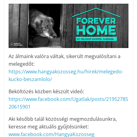
Az álmaink valóra váltak, sikerült megvalósítani a
melegedőt:
https://www.hangyakozosseg.hu/hirek/melegedo-
kucko-beszamlolo/
Beköltözés közben készült videó:
https://www.facebook.com/Ugatlak/posts/21952785
20615901
Aki később talál közösségi megmozdulásunkra,
keresse meg aktuális gyűjtésünket:
www.facebook.com/HangyaKozosseg