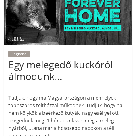
Segítenél
Egy melegedő kuckóról
álmodunk…
Tudjuk, hogy ma Magyarországon a menhelyek
többszörös teltházzal működnek. Tudjuk, hogy ha
nem kölykök a beérkező kutyák, nagy eséllyel ott
öregednek meg. 1 hónapunk van még a meleg
nyárból, utána már a hősösebb napokon a téli
hidegre készülünk.