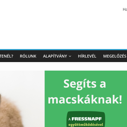
Ha
TENÉL?
RÓLUNK
ALAPÍTVÁNY
HÍRLEVÉL
MEGELŐZÉS