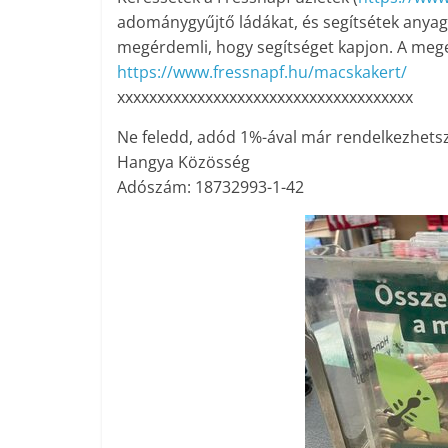
adománygyűjtő ládákat, és segítsétek anya
megérdemli, hogy segítséget kapjon. A meg
https://www.fressnapf.hu/macskakert/
xxxxxxxxxxxxxxxxxxxxxxxxxxxxxxxxxxxxx
Ne feledd, adód 1%-ával már rendelkezhetsz
Hangya Közösség
Adószám: 18732993-1-42