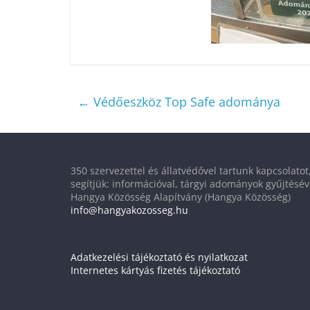
←
Védőeszköz Top Safe adománya
350 szervezettel és állatvédővel tartunk kapcsolato
segítjük: információval, tárgyi adományok gyűjtésév
Hangya Közösség Alapítvány (Hangya Közösség)
info@hangyakozosseg.hu
Adatkezelési tájékoztató és nyilatkozat
Internetes kártyás fizetés tájékoztató