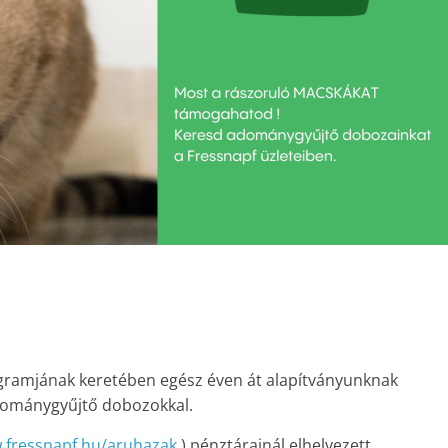
gramjának keretében egész éven át alapítványunknak
adománygyűjtő dobozokkal.
.fressnapf.hu/aruhazak
) pénztárainál elhelyezett