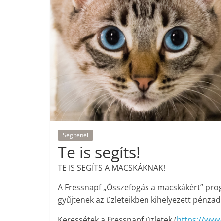
Segítenél
Te is segíts!
TE IS SEGÍTS A MACSKÁKNAK!
A Fressnapf „Összefogás a macskákért” pro
gyűjtenek az üzleteikben kihelyezett pénz
Keressétek a Fressnapf üzletek (
https://www