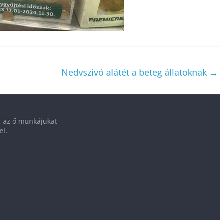
Nedvszívó alátét a beteg állatoknak
→
t, az ő munkájukat
el.