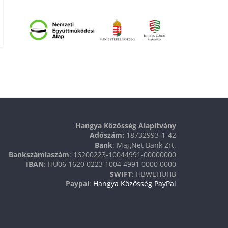
Hangya Közösség Alapítvány
Adószám:
18732993-1-42
Bank
: MagNet Bank Zrt.
Bankszámlaszám
: 16200223-10044991-00000000
IBAN
: HU06 1620 0223 1004 4991 0000 0000
SWIFT
: HBWEHUHB
Paypal
:
Hangya Közösség PayPal