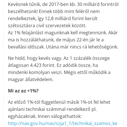
Kevésnek tűnik, de 2017-ben kb. 30 milliárd forintról
beszélhetünk! Ennek több mint feléről nem
rendelkeztek, így 12,8 milliárd forint került
szétosztásra civil szervezetek között.
Az 1% felajánlást magunknak kell megtennünk. Akár
ma is hozzáláthatunk, de május 22-én jár le a
bevallási időszak. Utána már nincs rá lehetőségünk.
Ne hidd, hogy kevés vagy. Az 1 százalék összege
átlagosan 4.423 forint. Ez adódik össze, ha
mindenki komolyan veszi. Mégis ettől működik a
magyar állatvédelem.
Mi az az +1%?
Az előző 1%-tól függetlenül másik 1%-ot fel lehet
ajánlani technikai számmal rendelkező pl.
egyházaknak. Innen válogathattok:
http://nav.gov.hu/nav/szja1_1/technikai_szamos_ke