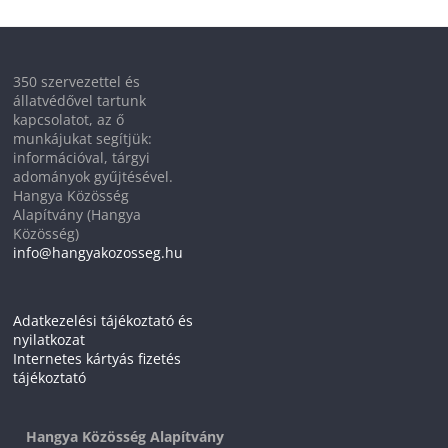
350 szervezettel és
állatvédővel tartunk
kapcsolatot, az ő
munkájukat segítjük:
információval, tárgyi
adományok gyűjtésével.
Hangya Közösség
Alapítvány (Hangya
Közösség)
info@hangyakozosseg.hu
Adatkezelési tájékoztató és
nyilatkozat
Internetes kártyás fizetés
tájékoztató
Hangya Közösség Alapítvány