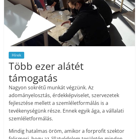
Hírek
Több ezer alátét
támogatás
Nagyon sokrétű munkát végzünk. Az
adományelosztás, érdekképviselet, szervezetek
fejlesztése mellett a szemléletformálás is a
tevékenységünk része. Ennek egyik ága, a vállalati
szemléletformálás.
Mindig hatalmas öröm, amikor a forprofit szektor
felismeri, hogy az állatvédelem területén minden