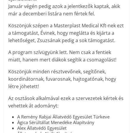
Január végén pedig azok a jelentkezők kaptak, akik
már a decemberi listára nem fértek fel.
Köszönjük szépen a Masterplast Medical Kft-nek ezt
a támogatást, Évinek, hogy meglátta és kijárta a
lehetőséget, Zsuzsának pedig a sok támogatást.
A program szívügyünk lett. Nem csak a fentiek
miatt, hanem mert diákok segítik a csomagolást!
Köszönjük minden résztvevőnek, segítőnek,
koordinátornak, fuvarosnak, hajtogatónak, hogy
létre jöhetett!
Az osztások alkalmával ezek a szervezetek kértek és
vehettek át adományt:
A Remény Rabjai Állatvédő Egyesület Túrkeve
Ágica Sérültállat Menedéke Alapítvány
Alex Állatvédö Egyesület