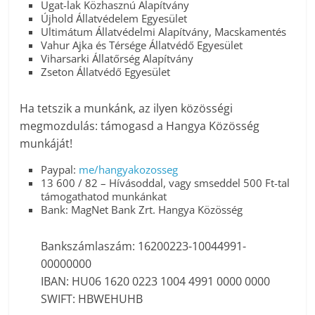
Ugat-lak Közhasznú Alapítvány
Újhold Állatvédelem Egyesület
Ultimátum Állatvédelmi Alapítvány, Macskamentés
Vahur Ajka és Térsége Állatvédő Egyesület
Viharsarki Állatőrség Alapítvány
Zseton Állatvédő Egyesület
Ha tetszik a munkánk, az ilyen közösségi
megmozdulás: támogasd a Hangya Közösség
munkáját!
Paypal:
me/hangyakozosseg
13 600 / 82 – Hívásoddal, vagy smseddel 500 Ft-tal
támogathatod munkánkat
Bank: MagNet Bank Zrt. Hangya Közösség
Bankszámlaszám: 16200223-10044991-
00000000
IBAN: HU06 1620 0223 1004 4991 0000 0000
SWIFT: HBWEHUHB