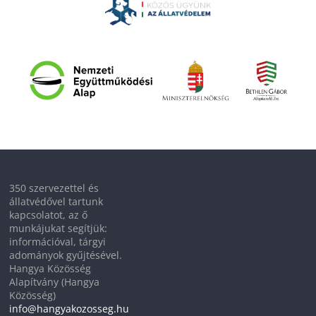
350 szervezettel és
állatvédővel tartunk
kapcsolatot, az ő
munkájukat segítjük:
információval, tárgyi
adományok gyűjtésével.
Hangya Közösség
Alapítvány (Hangya
Közösség)
info@hangyakozosseg.hu