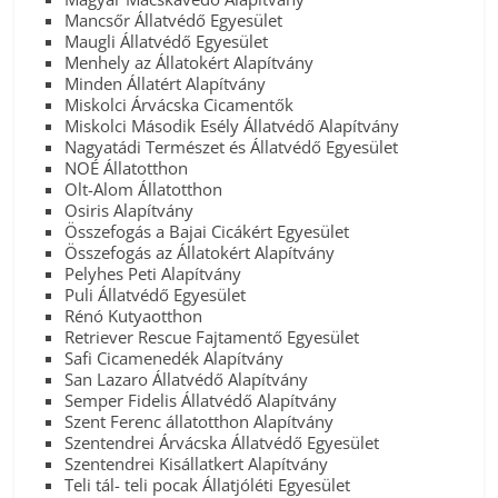
Mancsőr Állatvédő Egyesület
Maugli Állatvédő Egyesület
Menhely az Állatokért Alapítvány
Minden Állatért Alapítvány
Miskolci Árvácska Cicamentők
Miskolci Második Esély Állatvédő Alapítvány
Nagyatádi Természet és Állatvédő Egyesület
NOÉ Állatotthon
Olt-Alom Állatotthon
Osiris Alapítvány
Összefogás a Bajai Cicákért Egyesület
Összefogás az Állatokért Alapítvány
Pelyhes Peti Alapítvány
Puli Állatvédő Egyesület
Rénó Kutyaotthon
Retriever Rescue Fajtamentő Egyesület
Safi Cicamenedék Alapítvány
San Lazaro Állatvédő Alapítvány
Semper Fidelis Állatvédő Alapítvány
Szent Ferenc állatotthon Alapítvány
Szentendrei Árvácska Állatvédő Egyesület
Szentendrei Kisállatkert Alapítvány
Teli tál- teli pocak Állatjóléti Egyesület