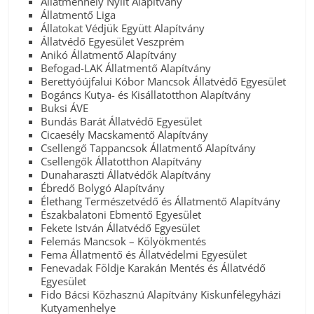
Állatmenhely Nyílt Alapítvány
Állatmentő Liga
Állatokat Védjük Együtt Alapítvány
Állatvédő Egyesület Veszprém
Anikó Állatmentő Alapítvány
Befogad-LAK Állatmentő Alapítvány
Berettyóújfalui Kóbor Mancsok Állatvédő Egyesület
Bogáncs Kutya- és Kisállatotthon Alapítvány
Buksi ÁVE
Bundás Barát Állatvédő Egyesület
Cicaesély Macskamentő Alapítvány
Csellengő Tappancsok Állatmentő Alapítvány
Csellengők Állatotthon Alapítvány
Dunaharaszti Állatvédők Alapítvány
Ébredő Bolygó Alapítvány
Élethang Természetvédő és Állatmentő Alapítvány
Északbalatoni Ebmentő Egyesület
Fekete István Állatvédő Egyesület
Felemás Mancsok – Kölyökmentés
Fema Állatmentő és Állatvédelmi Egyesület
Fenevadak Földje Karakán Mentés és Állatvédő
Egyesület
Fido Bácsi Közhasznú Alapítvány Kiskunfélegyházi
Kutyamenhelye