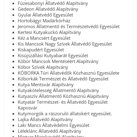
Füzesabonyi Állatvédő Alapítvány
Gedeon Állatvédő Alapítvány
Gyulai Állatvédő Egyesület
Hortobágyi Madárkórház
Jeromos Állatmentő és Természetvédő Egyesület
Kertesi Kutyakuckó Alapítvány
Kéz a Mancsért Egyesület
Kis Mancsok Nagy Szívek Állatvédő Egyesület
Kiskapudért Egyesület
Kisújszállási Kutyabarát Egyesület
Kóbor Mancsok Mentéséért Alapítvány
Kóbor Szívek Alapítvány
KÓBORKA Túri Állatvédők Közhasznú Egyesülete
Kóborkák Természet és Állatvédő Egyesület
Kutya Mentsvár Alapítvány
Kutyakötelesség Állatmentő Alapítvány
Kutyaszív Állatmentő Közhasznú Alapítvány
Kutyatár Természet- és Állatvédő Egyesület
Kaposvár
Kutymorgók a rászoruló állatokért egyesület.
Lajka Állatvédő Alapítvány
Laki Mancs Állatvédelmi Egyesület
Léleklánc Állatvédő Alapítvány
Magyar Macskavédő Alapítvány