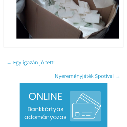
←
Egy igazán jó tett!
Nyereményjáték Spotival
→