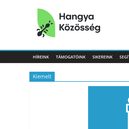
Hangya
Közösség
HÍREINK
TÁMOGATÓINK
SIKEREINK
SEGÍ
Hangya
Közösség
Kiemelt