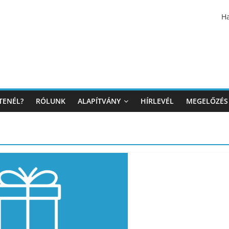
Ha
TENÉL?
RÓLUNK
ALAPÍTVÁNY
HÍRLEVÉL
MEGELŐZÉS