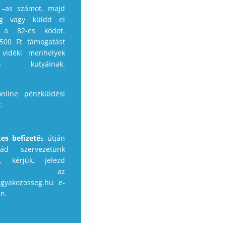
 –as számot, majd
g vagy küldd el
 a 82-es kódot.
500 Ft támogatást
 vidéki menhelyek
lan kutyáinak.
információ >>
line pénzküldési
g:
Hangya Közösség
y
es befizeté
s útján
nád szervezetünk
t, kérjük, jelezd
künk az
gyakozosseg.hu e-
en.