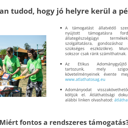
n tudod, hogy jó helyre kerül a p
A támogatást állatvédő sze
nyújtott támogatásra fordí
állategészségügyi termékek
szolgáltatásra, gondozáshoz 
szükséges eszközökre). Mun
sokszor csak ránk számíthatnak.
Az Etikus Adománygyűjtő 
tartozunk, mely szigo
követelményeinek évente meg
www.atlathatosag.eu
Adományodat visszakövethet
költjük el. Átláthatósági do
alábbi linken olvashatod:
átláth
Miért fontos a rendszeres támogatás