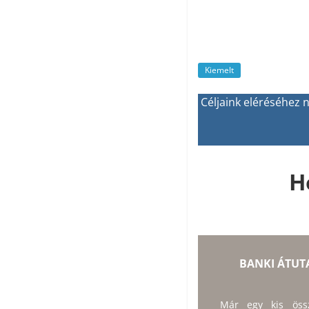
Kiemelt
Céljaink eléréséhez
H
BANKI ÁTUT
Már egy kis össz