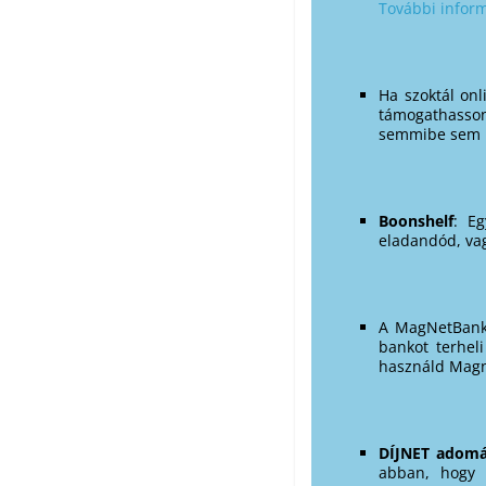
További infor
Ha szoktál onl
támogathasson.
semmibe sem ke
Boonshelf
: E
eladandód, vag
A MagNetBan
bankot terhel
használd Magn
DÍJNET adom
abban, hogy v