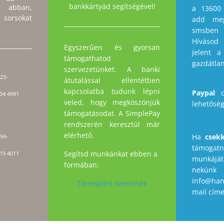
bankkártyád segítségével!
z abban,
a 13600
orsokat
add me
smsben
Hívásod 
Egyszerűen és gyorsan
jelent a
támogathatod
gazdát
szervezetünket. A banki
További 
23-
átutalással ellentétben
kapcsolatba tudunk lépni
Paypal
on
04 4991
veled, hogy megköszönjük
lehetősé
támogatásodat. A SimplePay
Alapítván
rendszerén keresztül már
elérhető.
Ha
csekk
94-
támogat
Segítsd munkánkat ebben a
19 4011
munkájá
formában:
ne
info@han
Támogatni szeretnék
mail cím