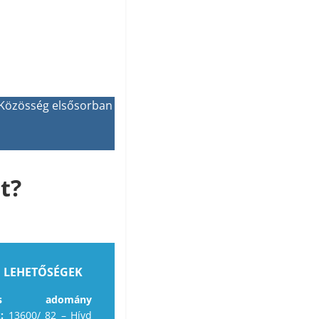
 Közösség elsősorban
t?
 LEHETŐSÉGEK
onos adomány
k:
13600/ 82 – Hívd