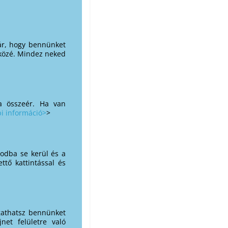
ár, hogy bennünket
 közé. Mindez neked
sa összeér. Ha van
i információ>
>
todba se kerül és a
tő kattintással és
gathatsz bennünket
net felületre való