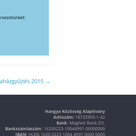
rvezetünket:
aházgyűjtés 2015
→
Hangya Közösség Alapítvány
Adószám:
18732993-1-42
Bank
: MagNet Bank Zrt.
Bankszámlaszám
: 16200223-10044991-00000000
IBAN
: HU06 1620 0223 1004 4991 0000 0000