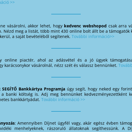
máció >>
ine vásárolni, akkor lehet, hogy
kedvenc webshopod
csak arra v
 Nézd meg a listát, több mint 430 online bolt állt be a támogatók
rül, a saját bevételéből segítenek.
További információ>>
gy online piactér, ahol az adásvétel és a jó ügyek támogatá
y karácsonykor vásárolnál, nézz szét és válassz bennünket.
Tovább
k
SEGÍTŐ Bankkártya Programja
úgy segít, hogy neked egy forin
i a banki költség is. Adj meg bennünket kedvezményezettként ket
etes bankkártyádat.
További információ >>
ányozás
: Amennyiben Díjnet ügyfél vagy, akár egész évben támo
idéki menhelyeknek, rászoruló állatoknak segíthessünk. A Díj