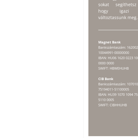
sokat segíthets
hogy igazi s
változtassunk meg.
Magnet Bank
Bankszámlaszám: 162002
10044991-00000000
IBAN: HU06 1620 0223 10
0000 0000
SWIFT: HBWEHUHB
CIB Bank
Bankszámlaszám: 107010
75194011-51100005
IBAN: HU39 1070 1094 75
5110 0005
SWIFT: CIBHHUHB