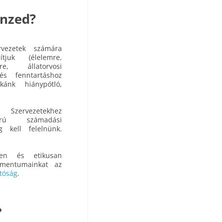
énzed?
rvezetek számára
tjuk (élelemre,
re, állatorvosi
és fenntartáshoz
kánk hiánypótló,
Szervezetekhez
rú számadási
 kell felelnünk.
ően és etikusan
kumentumainkat az
atóság
.
?