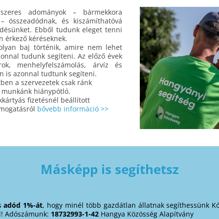
szeres adományok – bármekkora
 – összeadódnak, és kiszámíthatóvá
désünket. Ebből tudunk eleget tenni
n érkező kéréseknek.
lyan baj történik, amire nem lehet
zonnal tudunk segíteni. Az előző évek
árok, menhelyfelszámolás, árvíz és
n is azonnal tudtunk segíteni.
tben a szervezetek csak ránk
 munkánk hiánypótló.
kártyás fizetésnél beállított
ámogatásról
bővebb információ >>
Másképp is segíthetsz
is
adód 1%-át
, hogy minél több gazdátlan állatnak segíthessünk K
l! Adószámunk:
18732993-1-42
Hangya Közösség Alapítvány