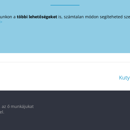
alunkon a
többi lehetőségeket
is, számtalan módon segíteheted sze
>>
Kuty
t, az ő munkájukat
el.