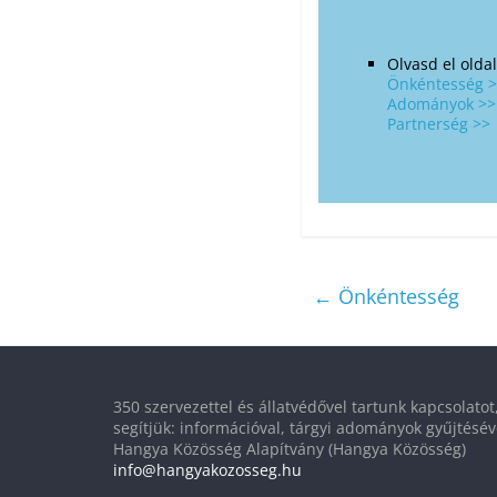
Olvasd el old
Önkéntesség 
Adományok >>
Partnerség >>
←
Önkéntesség
350 szervezettel és állatvédővel tartunk kapcsolato
segítjük: információval, tárgyi adományok gyűjtésév
Hangya Közösség Alapítvány (Hangya Közösség)
info@hangyakozosseg.hu