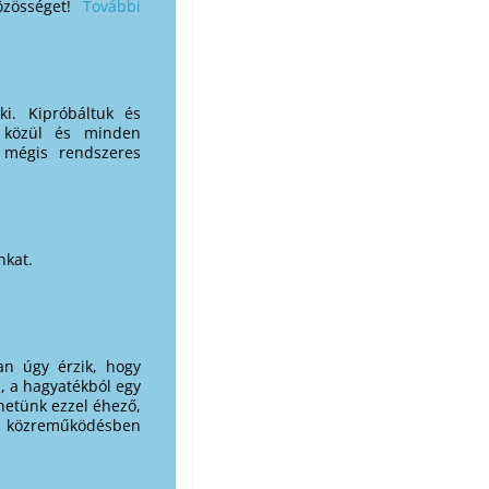
özösséget!
További
ki. Kipróbáltuk és
k közül és minden
 mégis rendszeres
nkat.
an úgy érzik, hogy
, a hagyatékból egy
thetünk ezzel éhező,
ői közreműködésben