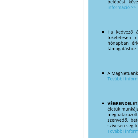
belépést köv
információ >>
Ha kedvező 
tökéletesen 
hónapban érk
támogatáshoz j
A MagNetBan
További infor
VÉGRENDELE
életük munkájá
meghatározott 
szenvedő, bet
szívesen segí
További infor