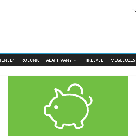
Ha
TENÉL?
RÓLUNK
ALAPÍTVÁNY
HÍRLEVÉL
MEGELŐZÉS