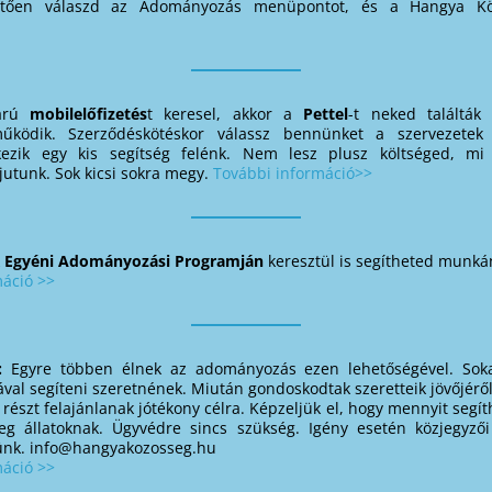
etően válaszd az Adományozás menüpontot, és a Hangya K
árú
mobilelőfizetés
t keresel, akkor a
Pettel
-t neked találták 
működik. Szerződéskötéskor válassz bennünket a szervezete
ezik egy kis segítség felénk. Nem lesz plusz költséged, mi
utunk. Sok kicsi sokra megy.
További információ>>
k
Egyéni Adományozási Programján
keresztül is segítheted munká
máció >>
T:
Egyre többen élnek az adományozás ezen lehetőségével. Sok
val segíteni szeretnének. Miután gondoskodtak szeretteik jövőjéről
részt felajánlanak jótékony célra. Képzeljük el, hogy mennyit segí
eg állatoknak. Ügyvédre sincs szükség. Igény esetén közjegyz
tünk. info@hangyakozosseg.hu
máció >>