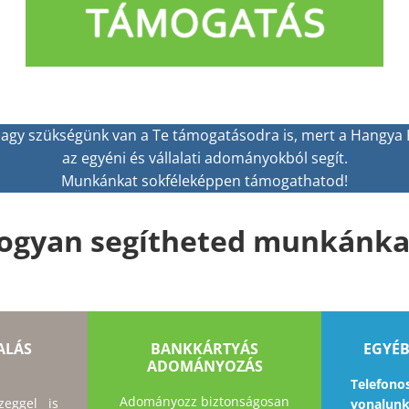
 nagy szükségünk van a Te támogatásodra is, mert a Hangya
az egyéni és vállalati adományokból segít.
Munkánkat sokféleképpen támogathatod!
ogyan segítheted munkánka
ALÁS
BANKKÁRTYÁS
EGYÉB
ADOMÁNYOZÁS
Telef
Adományozz biztonságosan
eggel is
vonalun