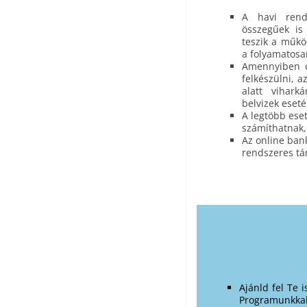
A havi rend
összegűek is
teszik a műkö
a folyamatosa
Amennyiben o
felkészülni, a
alatt vihark
belvizek eseté
A legtöbb ese
számíthatnak,
Az online bank
rendszeres t
Ajánld fel Te 
Programunkka